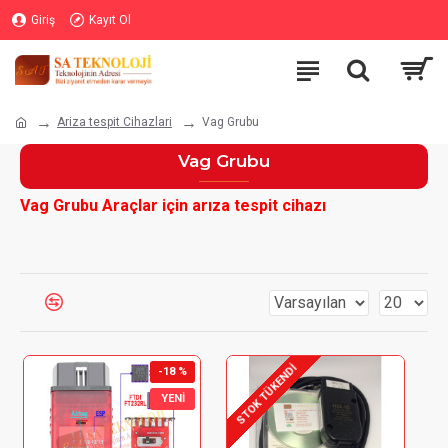
Giriş
Kayıt Ol
Ariza tespit Cihazlari
Vag Grubu
Vag Grubu
Vag Grubu Araçlar için arıza tespit cihazı
STOK TÜKENDI
-18 %
YENI