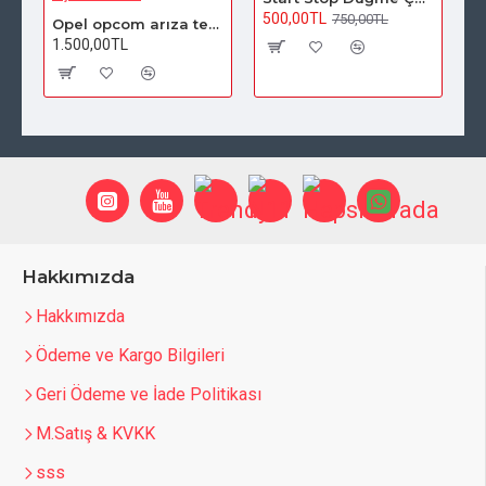
500,00TL
750,00TL
Opel opcom arıza tespit ve gizli özellik açma cihazı
1.500,00TL
2
Hakkımızda
Hakkımızda
Ödeme ve Kargo Bilgileri
Geri Ödeme ve İade Politikası
M.Satış & KVKK
sss