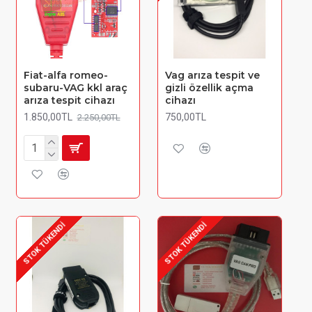
Fiat-alfa romeo-
Vag arıza tespit ve
subaru-VAG kkl araç
gizli özellik açma
arıza tespit cihazı
cihazı
1.850,00TL
750,00TL
2.250,00TL
STOK TÜKENDI
STOK TÜKENDI