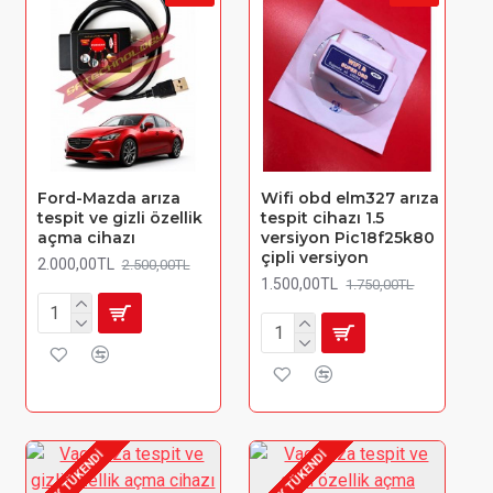
Ford-Mazda arıza
Wifi obd elm327 arıza
tespit ve gizli özellik
tespit cihazı 1.5
açma cihazı
versiyon Pic18f25k80
çipli versiyon
2.000,00TL
2.500,00TL
1.500,00TL
1.750,00TL
STOK TÜKENDI
STOK TÜKENDI