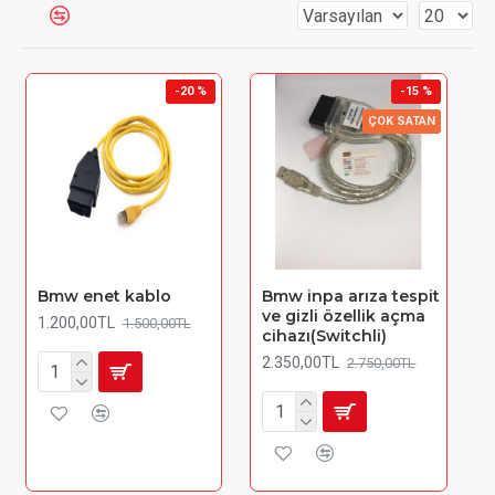
-20 %
-15 %
ÇOK SATAN
Bmw enet kablo
Bmw inpa arıza tespit
ve gizli özellik açma
1.200,00TL
1.500,00TL
cihazı(Switchli)
2.350,00TL
2.750,00TL