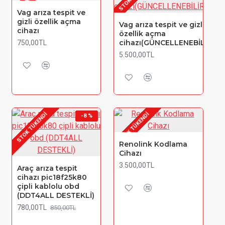
Vag arıza tespit ve
gizli özellik açma
Vag arıza tespit ve gizli
cihazı
özellik açma
cihazı(GÜNCELLENEBİLİR)
750,00TL
5.500,00TL
STOK TÜKENDI
STOK TÜKENDI
-8 %
Renolink Kodlama
Cihazı
3.500,00TL
Araç arıza tespit
cihazı pic18f25k80
çipli kablolu obd
(DDT4ALL DESTEKLİ)
780,00TL
850,00TL