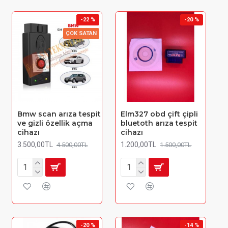
-22 %
-20 %
ÇOK SATAN
Bmw scan arıza tespit
Elm327 obd çift çipli
ve gizli özellik açma
bluetoth arıza tespit
cihazı
cihazı
3.500,00TL
1.200,00TL
4.500,00TL
1.500,00TL
-20 %
-14 %