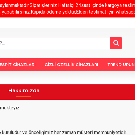
aylanmaktadır.Siparişleriniz Haftaiçi 24saat içinde kargoya te
m yapabilirsiniz.Kapıda ödeme yoktur,Elden teslimat için whatsapp 
ESPİT CİHAZLARI
GİZLİ ÖZELLİK CİHAZLARI
TREND ÜRÜN
Hakkımızda
rmekteyiz.
e kuruludur ve önceliğimiz her zaman müşteri memnuniyetidir.