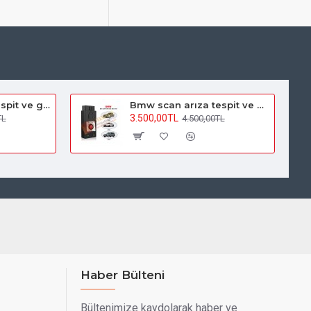
Bmw inpa arıza tespit ve gizli özellik açma cihazı(Switchli)
Bmw scan arıza tespit ve gizli özellik açma cihazı
3.500,00TL
TL
4.500,00TL
Haber Bülteni
Bültenimize kaydolarak haber ve