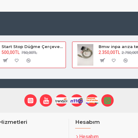
Start Stop Düğme Çerçevesi (Yuvarlak)
500,00TL
2.350,00TL
750,00TL
2.750,00
Hizmetleri
Hesabım
Hesabım