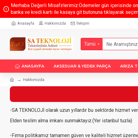
Merhaba Değerli Misafirlerimiz:Ödemeler gün içerisinde on
banka ve kredi kartı ile kasaya git butonuna tıklayarak seçi
Anasayfa
Hakkımızda
İletişim
Tümü
ANASAYFA
AKSESUAR & YEDEK PARÇA
ARIZA T
Hakkımızda
-SA TEKNOLOJİ olarak uzun yıllardır bu sektörde hizmet ve
Elden teslim alma imkanı sunmaktayız.(Yer istanbul tuzla)
-Firma politikamız tamamen güven ve kaliteli hizmet üzerin