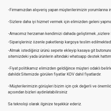
-Firmamızdan alışveriş yapan müşterilerimizin yorumlarına in
-Sizlere daha iyi hizmet vermek için elimizden geleni yapma
-Amacımız herzaman kendimizi dahada geliştirmek ,sizlere kal
-Siparişleriniz özenle paketlenip kargoya teslim edilmektedi
-Almak istediğiniz ürünü sepete ekleyip kasaya git butonuna tı
sitemizdeki yada ürünlerin altındaki whatsapp destek hattımız
-Fiyat politikamız elimizden geldiğince müşteri odaklı belir
dahildir.Sitemizde görülen fiyatlar KDV dahil fiyatlardır.
-Müşterilerimizin görüşleri bizim için çok değerli ve önemli
açısından bizleri aydınlatabilirsiniz
Sa teknoloji olarak ilginize teşekkür ederiz.