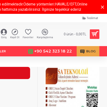
slim edilmektedir.Ödeme yöntemleri:HAVALE/EFT,Online
hattımıza yazabilirsiniz. İlginize teşekkür ederiz
Teslimat
0 ürün - 0,00TL
Giriş
Kayıt Ol
Favoriler
Karşılaştırma
+90 542 323 18 22
LER
BLOG