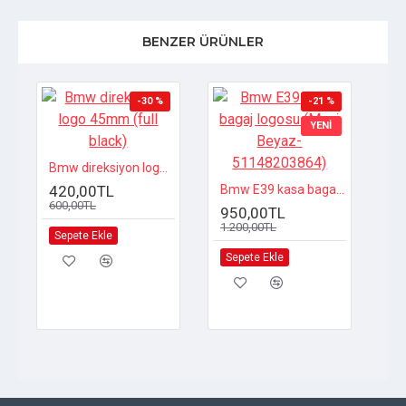
BENZER ÜRÜNLER
-30 %
-21 %
YENI
Bmw direksiyon logo 45mm (full black)
420,00TL
Bmw E39 kasa bagaj logosu (Mavi Beyaz-51148203864)
600,00TL
950,00TL
1.200,00TL
1
Sepete Ekle
2.
Sepete Ekle
S