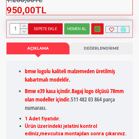
950,00TL
SEPETE EKLE
HEMEN AL
AÇIKLAMA
DEĞERLENDIRME
bmw logolu kaliteli malzemeden üretilmiş
kabartmalı modeldir.
Bmw e39 kasa içindir.Bagaj logo ölçüsü 78mm
olan modeller içindir.
511 482 03 864 parça
numarası.
1 Adet fiyatıdır.
Ürün üzerindeki jelatini kontrol
ediniz,mevcutsa montajdan sonra çıkarınız.