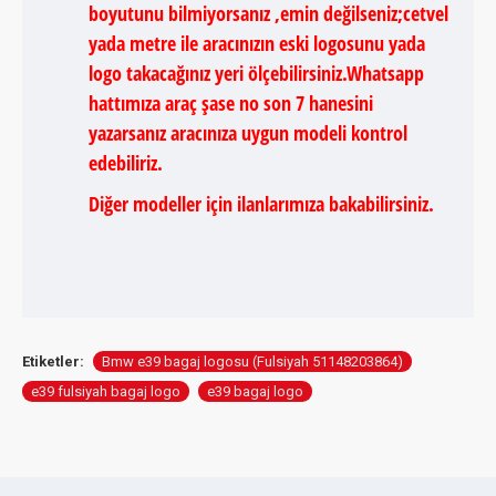
boyutunu bilmiyorsanız ,emin değilseniz;cetvel
yada metre ile aracınızın eski logosunu yada
logo takacağınız yeri ölçebilirsiniz.Whatsapp
hattımıza araç şase no son 7 hanesini
yazarsanız aracınıza uygun modeli kontrol
edebiliriz.
Diğer modeller için ilanlarımıza bakabilirsiniz.
Etiketler:
Bmw e39 bagaj logosu (Fulsiyah 51148203864)
e39 fulsiyah bagaj logo
e39 bagaj logo