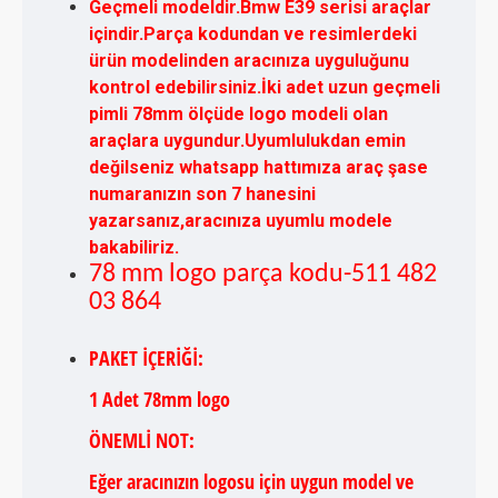
Geçmeli modeldir.Bmw E39 serisi araçlar
içindir.Parça kodundan ve resimlerdeki
ürün modelinden aracınıza uyguluğunu
kontrol edebilirsiniz.İki adet uzun geçmeli
pimli 78mm ölçüde logo modeli olan
araçlara uygundur.Uyumlulukdan emin
değilseniz whatsapp hattımıza araç şase
numaranızın son 7 hanesini
yazarsanız,aracınıza uyumlu modele
bakabiliriz.
78 mm logo parça kodu-511 482
03 864
PAKET İÇERİĞİ:
1 Adet 78mm logo
ÖNEMLİ NOT:
Eğer aracınızın logosu için uygun model ve