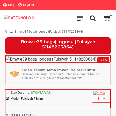
Giriş
Kayıt Ol
Bmw e39 bagaj logosu (Fulsiyah 51148203864)
Bmw e39 bagaj logosu (Fulsiyah
51148203864)
-21 %
YENI
Elden Teslim Alma İmkanı da mevcuttur
İsterseniz bu ürünü İstanbul/Tuzladan elden de teslim
alabilirsiniz.Bilgi için Whatsapptan yazınız.
Stok Durumu:
STOKTA VAR
Model:
Fulsiyah-78mm
Bmw
1.200,00TL