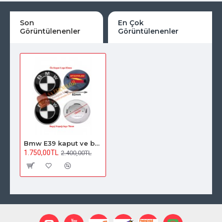
Son
En Çok
Görüntülenenler
Görüntülenenler
Bmw E39 kaput ve bagaj logosu (SiyahBeyaz 51148132375-51148203864)
1.750,00TL
2.400,00TL