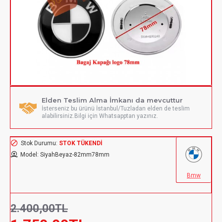
Elden Teslim Alma İmkanı da mevcuttur
İsterseniz bu ürünü İstanbul/Tuzladan elden de teslim
alabilirsiniz.Bilgi için Whatsapptan yazınız.
Stok Durumu:
STOK TÜKENDI
Model:
SiyahBeyaz-82mm78mm
Bmw
2.400,00TL