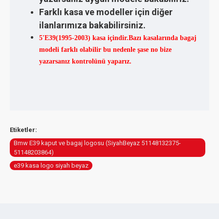
Farklı kasa ve modeller için diğer
ilanlarımıza bakabilirsiniz.
5'E39(1995-2003) kasa içindir.Bazı kasalarında bagaj
modeli farklı olabilir bu nedenle şase no bize
yazarsanız kontrolünü yaparız.
Etiketler:
Bmw E39 kaput ve bagaj logosu (SiyahBeyaz 51148132375-
51148203864)
e39 kasa logo siyah beyaz