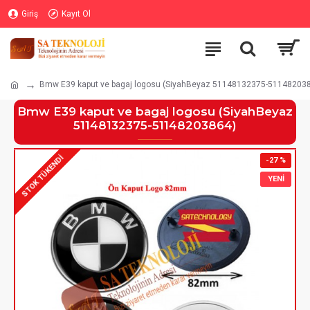
Giriş
Kayıt Ol
Bmw E39 kaput ve bagaj logosu (SiyahBeyaz 51148132375-51148203
Bmw E39 kaput ve bagaj logosu (SiyahBeyaz
51148132375-51148203864)
STOK TÜKENDI
-27 %
YENI