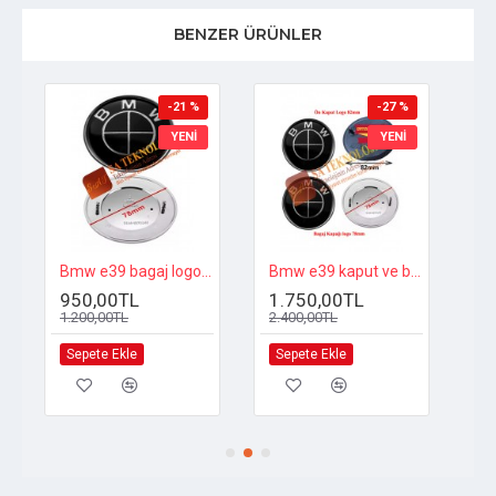
BENZER ÜRÜNLER
-21 %
-27 %
YENI
YENI
75-51148203864)
Bmw e39 bagaj logosu (Fulsiyah 51148203864)
Bmw e39 kaput ve bagaj logosu (Fulsiyah 51148132375-51148203864)
950,00TL
1.750,00TL
9
1.200,00TL
2.400,00TL
1.
Sepete Ekle
Sepete Ekle
S