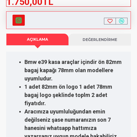
1.750,00TL
AÇIKLAMA
DEĞERLENDIRME
Bmw e39 kasa araçlar içindir ön 82mm
bagaj kapağı 78mm olan modellere
uyumludur.
1 adet 82mm ön logo 1 adet 78mm
bagaj logo şeklinde toplm 2 adet
fiyatıdır.
Aracınıza uyumluluğundan emin
değilseniz şase numaranızın son 7
hanesini whatsapp hattımıza
yazarsanız uygun modele bakabiliriz.